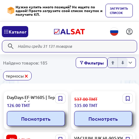
Нужно купить много позиций? Не ищите по
ЗАГРУЗИТЬ
одной! Просто загрузите свой список покупок и
СПИСОК
получите КП.
Каталог
Найдено товаров: 185
Фильтры
×
термосы
DayDays EF-W160S | Термос-
KORKMAZ A5562 | Термос
537.00
ТМТ
кувшин 1,6 л
750 мл двойные стенки
126.00
ТМТ
535.00
ТМТ
Нержавеющая сталь
нержавеющая сталь
Посмотреть
Посмотреть
Melitta TMMEL250B |
VACUUM JUK HL-905-YW.W |