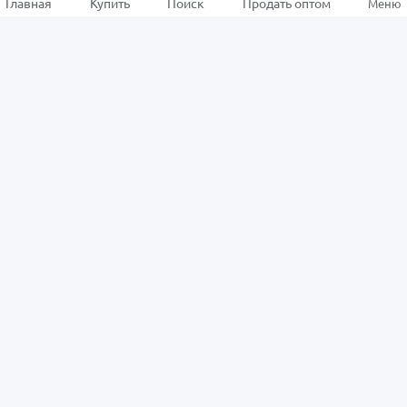
Главная
Купить
Поиск
Продать оптом
Меню
Информация
Для покупателей
О нас
Как заказать
Новости ALSAT
Возвраты
Центр помощи
Информационный центр
Для продавцов
Политика
Стать продавцом
конфиденциальности
Преимущества
Политика интеллектуальной
Условия продажи
собственности