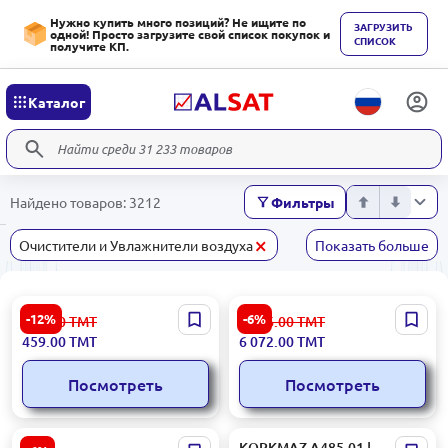
Нужно купить много позиций? Не ищите по
ЗАГРУЗИТЬ
одной! Просто загрузите свой список покупок и
СПИСОК
получите КП.
Каталог
Найдено товаров: 3212
Фильтры
×
Очистители и Увлажнители воздуха
Показать больше
Enzo 3500w | Пылесос 3500
Samsung HOBSAMNZF300G |
-12%
-6%
523.00
ТМТ
6 526.00
ТМТ
Вт
Индукционная панель 3
459.00
ТМТ
6 072.00
ТМТ
конфорки 5400 Вт
Посмотреть
Посмотреть
Ardesto SCK-839B |
KORKMAZ A485-01 |