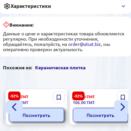
Характеристики
Внимание:
Данные о цене и характеристиках товара обновляются
регулярно. При необходимости уточнения,
обращайтесь, пожалуйста, на
order@alsat.biz
, мы
оперативно проверим актуальность.
Похожие из:
Керамическая плитка
Sinfonia 8435020000016 |
Polcolorit 5901303036480 |
-52%
-52%
23.00
ТМТ
223.00
ТМТ
Керамическая плитка
Керамическая плитка
11.00
ТМТ
106.00
ТМТ
10x10 см глянец
30x60 см Elixir Bianco белая
Посмотреть
Посмотреть