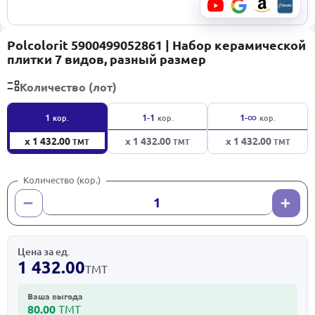
Polcolorit 5900499052861 | Набор керамической
плитки 7 видов, разный размер
Количество (лот)
∞
1
1-1
1-
кор.
кор.
кор.
x 1 432.00
x 1 432.00
x 1 432.00
ТМТ
ТМТ
ТМТ
Количество (кор.)
Цена за ед.
1 432.00
ТМТ
Ваша выгода
80.00
ТМТ