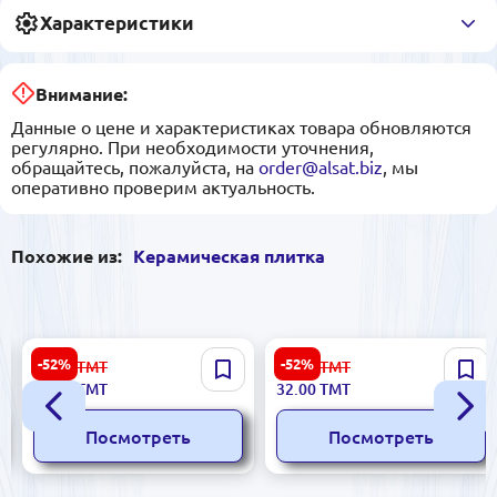
Характеристики
Внимание:
Данные о цене и характеристиках товара обновляются
регулярно. При необходимости уточнения,
обращайтесь, пожалуйста, на
order@alsat.biz
, мы
оперативно проверим актуальность.
Похожие из:
Керамическая плитка
Futura 5900499028491 |
Versalles Sinfonia
-52%
-52%
23.00
ТМТ
67.00
ТМТ
Керамическая плитка
843502000024 |
11.00
ТМТ
32.00
ТМТ
5.7x30 см Матовая
Керамическая плитка
11x33 см Crema Resina
Посмотреть
Посмотреть