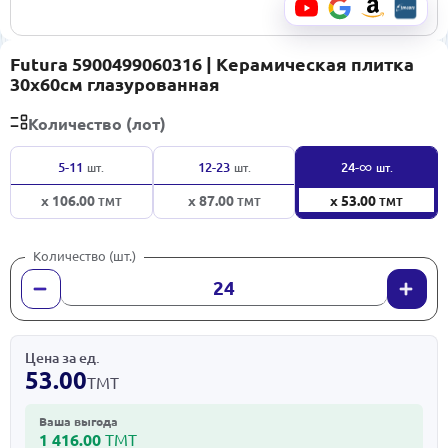
Futura 5900499060316 | Керамическая плитка
30x60см глазурованная
Количество (лот)
∞
5-11
12-23
24-
шт.
шт.
шт.
x 106.00
x 87.00
x 53.00
ТМТ
ТМТ
ТМТ
Количество (шт.)
Цена за ед.
53.00
ТМТ
Ваша выгода
1 416.00
ТМТ