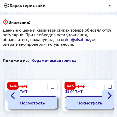
Характеристики
Внимание:
Данные о цене и характеристиках товара обновляются
регулярно. При необходимости уточнения,
обращайтесь, пожалуйста, на
order@alsat.biz
, мы
оперативно проверим актуальность.
Похожие из:
Керамическая плитка
Stella 5900499040806 |
Tivoli 5900499062129 |
-52%
-52%
834.00
ТМТ
112.00
ТМТ
Керамическая плитка
Керамическая плитка
395.00
ТМТ
53.00
ТМТ
25x50 см Бежевый
30x60 см Бежевый Рома
Посмотреть
Посмотреть