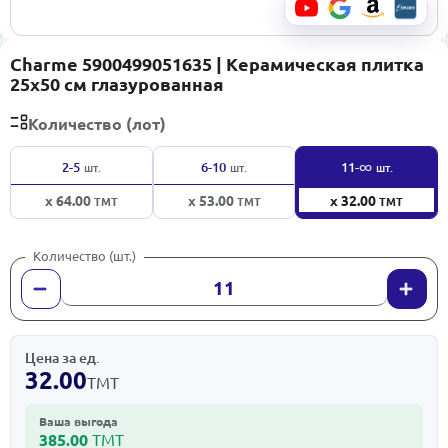
Charme 5900499051635 | Керамическая плитка
25x50 см глазурованная
Количество (лот)
∞
2-5
6-10
11-
шт.
шт.
шт.
x 64.00
x 53.00
x 32.00
ТМТ
ТМТ
ТМТ
Количество (шт.)
Цена за ед.
32.00
ТМТ
Ваша выгода
385.00
ТМТ