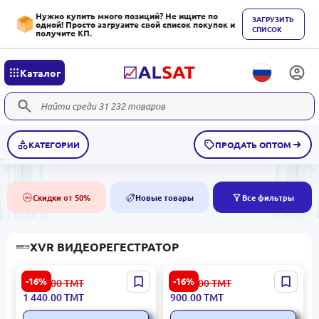
Нужно купить много позиций? Не ищите по
ЗАГРУЗИТЬ
одной! Просто загрузите свой список покупок и
СПИСОК
получите КП.
Каталог
КАТЕГОРИИ
ПРОДАТЬ ОПТОМ
Скидки от 50%
Новые товары
Все фильтры
50%
NEW
XVR ВИДЕОРЕГЕСТРАТОР
HIKVISION iDS-7208HQHI-
HIKVISION iDS-7204HQHI-
-16%
-16%
1 726.00
ТМТ
1 080.00
ТМТ
M1/FA | Гибридный
M1/S | Гибридный HD-TVI
1 440.00
ТМТ
900.00
ТМТ
видеорегистратор 8+4
DVR 4Кан AcuSense
канала, распознавание