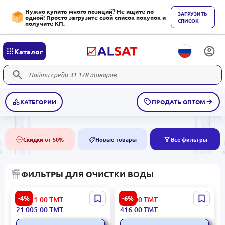
Нужно купить много позиций? Не ищите по
ЗАГРУЗИТЬ
одной! Просто загрузите свой список покупок и
СПИСОК
получите КП.
Каталог
КАТЕГОРИИ
ПРОДАТЬ ОПТОМ
Скидки от 50%
Новые товары
Все фильтры
50%
NEW
ФИЛЬТРЫ ДЛЯ ОЧИСТКИ ВОДЫ
Karcher WPD200BASIC-BK
Xiaomi RIVFILKAS |
-4%
-6%
22 041.00
ТМТ
443.00
ТМТ
| Водяной фильтр 120 л/ч
Кассета для водяного
21 005.00
ТМТ
416.00
ТМТ
для бизнеса
фильтра комплект 3 шт.