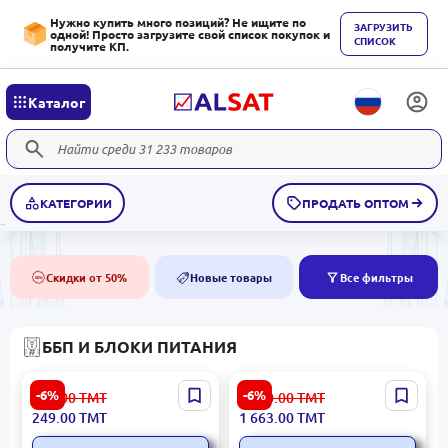
Нужно купить много позиций? Не ищите по
ЗАГРУЗИТЬ
одной! Просто загрузите свой список покупок и
СПИСОК
получите КП.
Каталог
КАТЕГОРИИ
ПРОДАТЬ ОПТОМ
Скидки от 50%
Новые товары
Все фильтры
50%
NEW
ББП И БЛОКИ ПИТАНИЯ
PSU PSUP52V | Блок
APC UPSABV1000IMSX |
-6%
-6%
266.00
ТМТ
1 770.00
ТМТ
питания для PoE-
ИБП 1000ВА Офлайн AVR
249.00
ТМТ
1 663.00
ТМТ
коммутатора 52В 1,38А
4 розетки