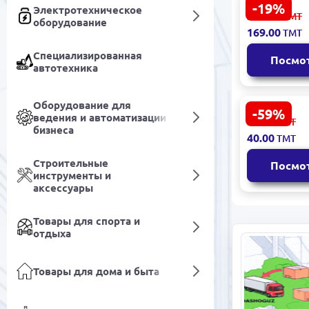
-19%
Электротехническое
CARICH KLA
209.00
ТМТ
оборудование
Маска для 
169.00
ТМТ
двойная ф
питательна
Специализированная
Посмо
автотехника
Оборудование для
-59%
Bellavia | 
ведения и автоматизации
99.00
ТМТ
волос Жас
бизнеса
40.00
ТМТ
формула д
легкого
Строительные
Посмо
расчесыва
инструменты и
аксессуары
Товары для спорта и
отдыха
Товары для дома и быта