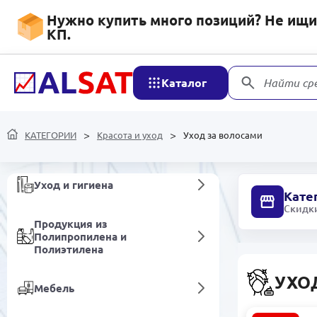
Напитки безалкогольные
Нужно купить много позиций? Не ищит
КП.
Хозяйственные товары
Каталог
Найти ср
Мобильные устройства и
аксессуары
Сетевые устройства и
КАТЕГОРИИ
Красота и уход
Уход за волосами
видеонаблюдение
Уход и гигиена
Кате
Скидки
Продукция из
Полипропилена и
Полиэтилена
УХО
Мебель