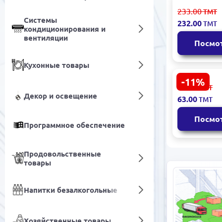
HIFI Filter 
233.00
ТМТ
Топливный
Системы
232.00
ТМТ
отстойник
кондиционирования и
фильтраци
вентиляции
Посмо
Кухонные товары
-11%
MEAT & DO
71.00
ТМТ
17364 | Са
Декор и освещение
63.00
ТМТ
фильтр 971
Посмо
Программное обеспечение
Продовольственные
товары
Напитки безалкогольные
Хозяйственные товары