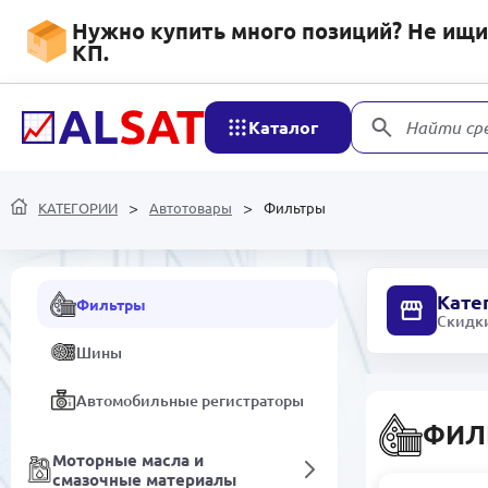
Стеклоочистители
Нужно купить много позиций? Не ищит
КП.
Свечи для авто
Инструменты и оборудование
для автосервиса
Каталог
Найти ср
Запчасти для автомобилей
КАТЕГОРИИ
Автомобильные аксессуары
Автотовары
Фильтры
Аккумуляторы
Кате
Фильтры
Скидки
Шины
Автомобильные регистраторы
ФИЛ
Моторные масла и
смазочные материалы