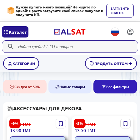
Нужно купить много позиций? Не ищите по
ЗАГРУЗИТЬ
одной! Просто загрузите свой список покупок и
СПИСОК
получите КП.
Каталог
КАТЕГОРИИ
ПРОДАТЬ ОПТОМ
Скидки от 50%
Новые товары
Все фильтры
50%
NEW
АКСЕССУАРЫ ДЛЯ ДЕКОРА
DWY BK-00101340 |
HAPPY BIRTH DAY RS-28 |
-9%
-8%
15.30
ТМТ
14.70
ТМТ
Липучка для одежды 5
Свечи для торта 12 шт
13.90
ТМТ
13.50
ТМТ
шт 6 кг
Мультиколор